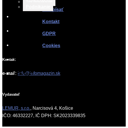
Technológie
Podnikanie
Ako písať
TLAČOVÉ SPRÁVY
Kontakt
O PROJEKTE
GDPR
SPOLUPRÁCA
Cookies
AKO PÍSAŤ
Kontakt
e-mail:
info@infomagazin.sk
KONTAKT
Vydavateľ
LEMUR, s.r.o.
, Narcisová 4, Košice
IČO: 46332227, IČ DPH: SK2023339835