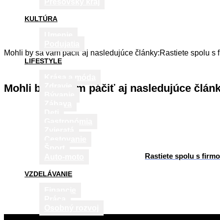
Prešovský kraj
KULTÚRA
Umenie
Podujatia
Mohli by sa vám páčiť aj nasledujúce články:Rastiete spolu 
LIFESTYLE
Krása a móda
Mohli by sa vám páčiť aj nasledujúce člán
Zdravie
Bývanie
Zábava
Deti
Gastronómia
Zvieratá
Cestovanie
Šport
Rastiete spolu s fir
Auto-moto
VZDELÁVANIE
Financie
Práca
Osobný rozvoj
2015-