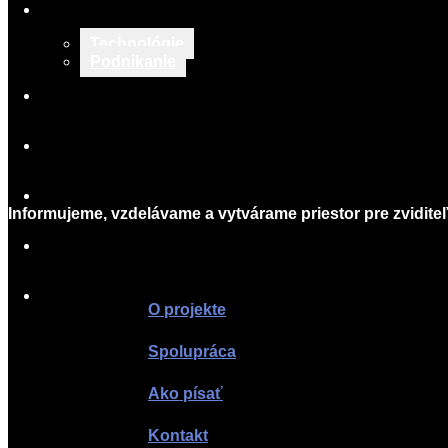
TECH & BIZNIS
03-
20
Technológie
Podnikanie
TLAČOVÉ SPRÁVY
O PROJEKTE
SPOLUPRÁCA
Informujeme, vzdelávame a vytvárame priestor pre zviditeľ
AKO PÍSAŤ
KONTAKT
O projekte
Spolupráca
Ako písať
Kontakt