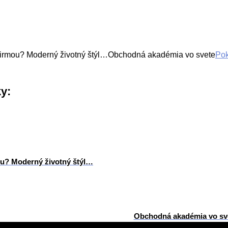
s firmou? Moderný životný štýl…Obchodná akadémia vo svete
Pok
ky:
mou? Moderný životný štýl…
Obchodná akadémia vo sv