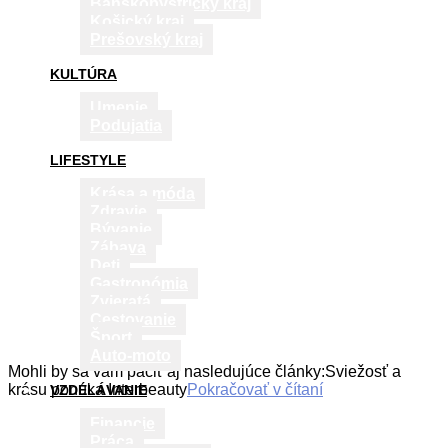
Banskobystrický kraj
Košický kraj
Prešovský kraj
KULTÚRA
Umenie
Podujatia
LIFESTYLE
Krása a móda
Zdravie
Bývanie
Zábava
Deti
Gastronómia
Zvieratá
Cestovanie
Šport
Auto-moto
Mohli by sa vám páčiť aj nasledujúce články:Sviežosť a
krásu ponúka Interbeauty
Pokračovať v čítaní
VZDELÁVANIE
Financie
Práca