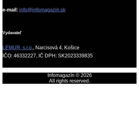
e-mail:
info@infomagazin.sk
Vydavateľ
LEMUR, s.r.o.
, Narcisová 4, Košice
IČO: 46332227, IČ DPH: SK2023339835
Infomagazín © 2026
All rights reserved.