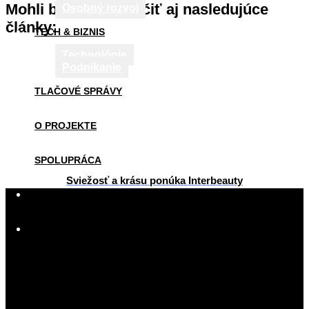
Mohli by sa vám páčiť aj nasledujúce
Osobný rozvoj
články:
TECH & BIZNIS
Technológie
Podnikanie
TLAČOVÉ SPRÁVY
O PROJEKTE
SPOLUPRÁCA
Sviežosť a krásu ponúka Interbeauty
2013-
AKO PÍSAŤ
02-
09
KONTAKT